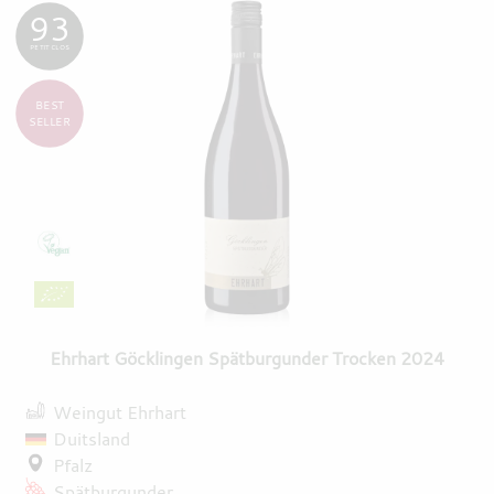
93
PETIT CLOS
BEST
SELLER
Ehrhart Göcklingen Spätburgunder Trocken 2024
Weingut Ehrhart
Duitsland
Pfalz
Spätburgunder