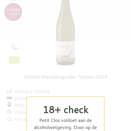
ASPERGE
WIJN
Ehrhart Weissburgunder Trocken 2024
Weingut Ehrhart
Duitsland
Pfalz
18+ check
Weissburgunder
Fris & energiek
Petit Clos voldoet aan de
alcoholwetgeving. Door op de
€ 13,95