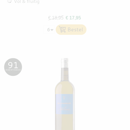
Vol & fruitig
€ 18,95
€ 17,95
91
ROBERT PARKER