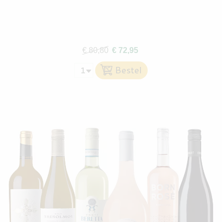
€ 80,80
€ 72,95