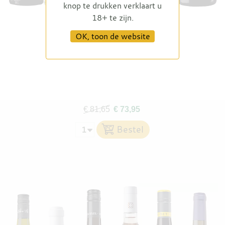
knop te drukken verklaart u
18+ te zijn.
Proefdoos mei
OK, toon de website
€ 81,65
€ 73,95