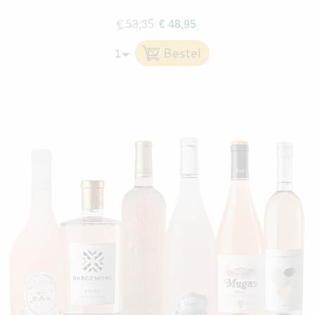
€ 53,35
€ 48,95