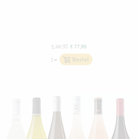
€ 86,30
€ 77,95