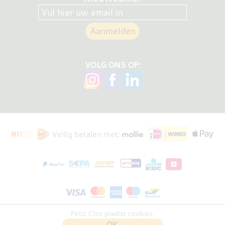
VOLG ONS OP:
Veilig betalen met:
Petit Clos plaatst cookies.
Bloembraaden
versie 0.31.1
OK