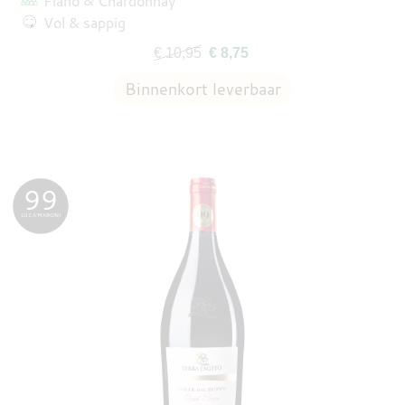
Fiano
Chardonnay
Vol & sappig
€ 10,95
€ 8,75
99
LUCA MARONI