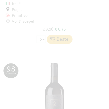
Italië
Puglia
Primitivo
Vol & soepel
€ 7,50
€ 6,75
98
LUCA MARONI