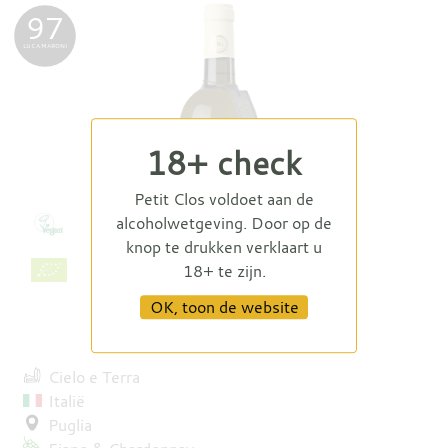
97
LUCA MARONI
18+ check
Petit Clos voldoet aan de
alcoholwetgeving. Door op de
knop te drukken verklaart u
18+ te zijn.
OK, toon de website
3 Passo Bianco 2025
Cielo e Terra
Italië
Puglia