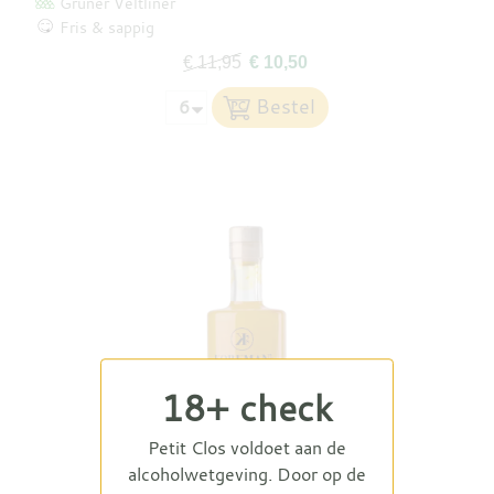
Grüner Veltliner
Fris & sappig
€ 11,95
€ 10,50
18+ check
Petit Clos voldoet aan de
alcoholwetgeving. Door op de