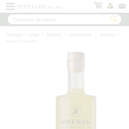
×
WIT
Petitclos.nl
Likeur
Nederland
Noord-Brabant
Koreman's
ROSÉ
Koreman's Yuzucello
ROOD
MOUSSEREND
DESSERT