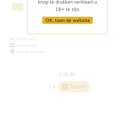
knop te drukken verklaart u
18+ te zijn.
OK, toon de website
Koreman's Sanguincello
Koreman's
Nederland
Noord-Brabant
€ 25,95