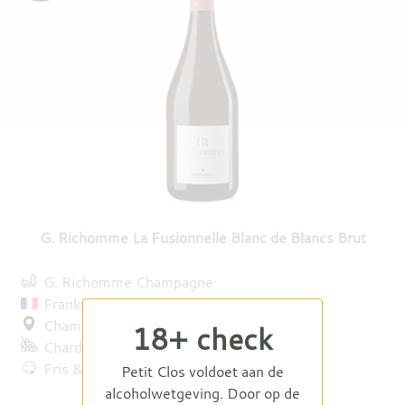
G. Richomme La Fusionnelle Blanc de Blancs Brut
G. Richomme Champagne
Frankrijk
Champagne
18+ check
Chardonnay
Fris & elegant
Petit Clos voldoet aan de
alcoholwetgeving. Door op de
€ 42,50