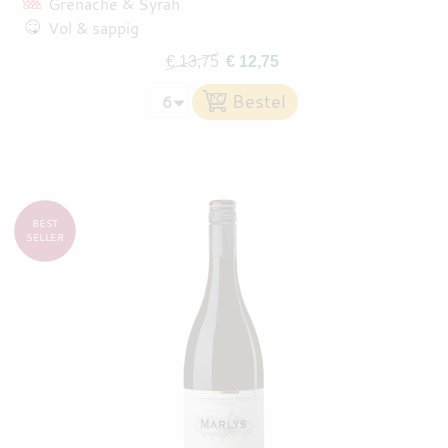
Grenache
Syrah
Vol & sappig
€ 13,75
€ 12,75
BEST
SELLER