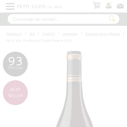
×
WIT
Petitclos.nl
Wit
Frankrijk
Languedoc
Domaine Saint-Philippe
ROSÉ
Pas Si Vite Chardonnay Grande Reserve 2025
93
ROOD
PETIT CLOS
MOUSSEREND
BEST
SELLER
DESSERT