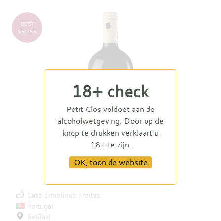
BEST
SELLER
18+ check
Petit Clos voldoet aan de
alcoholwetgeving. Door op de
knop te drukken verklaart u
18+ te zijn.
OK, toon de website
Fat Baron Shiraz 2025
Casa Ermelinda Freitas
Portugal
Setúbal