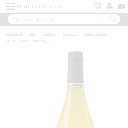
×
WIT
Petitclos.nl
Wit
Frankrijk
Pays d’Oc
Maison Vialade
ROSÉ
Maison Vialade Chardonnay 2023
ROOD
MOUSSEREND
DESSERT