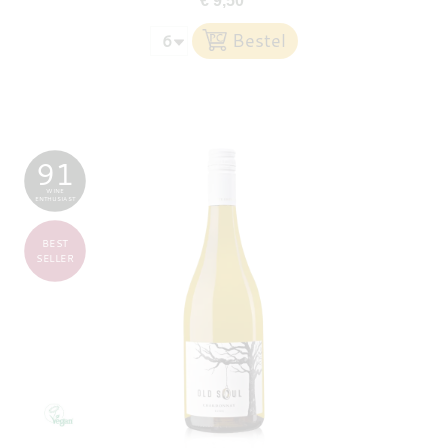
€ 9,50
91
WINE
ENTHUSIAST
BEST
SELLER