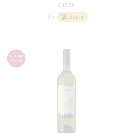
€ 13,95
WIJN V/D
MAAND