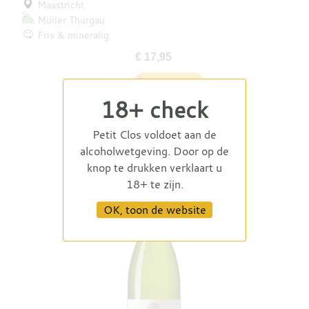
Maastricht
Müller Thurgau
Fris & mineralig
€ 17,95
18+ check
Petit Clos voldoet aan de
alcoholwetgeving. Door op de
knop te drukken verklaart u
18+ te zijn.
OK, toon de website