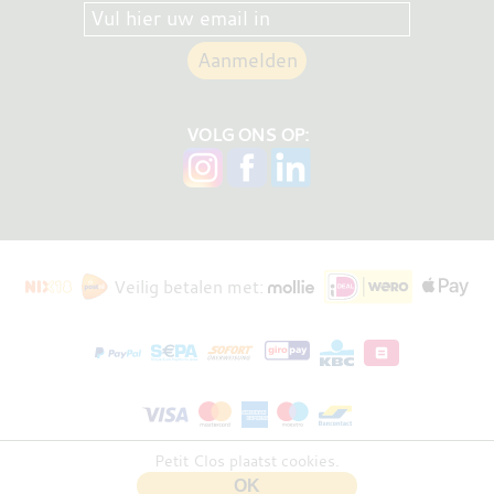
VOLG ONS OP:
Veilig betalen met:
Petit Clos plaatst cookies.
Bloembraaden
versie 0.31.1
OK