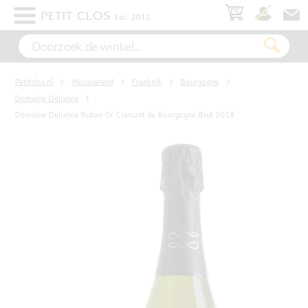
×
WIT
Petitclos.nl
Mousserend
Frankrijk
Bourgogne
ROSÉ
Domaine Deliance
Domaine Deliance Ruban Or Cremant de Bourgogne Brut 2018
ROOD
MOUSSEREND
DESSERT