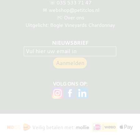
☏
035 533 71 47
✉
webshop@petitclos.nl
Over ons
Uitgelicht: Bogle Vineyards Chardonnay
NIEUWSBRIEF
VOLG ONS OP:
Veilig betalen met: