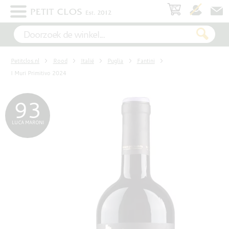
×
WIT
Petitclos.nl
Rood
Italië
Puglia
Fantini
ROSÉ
I Muri Primitivo 2024
93
ROOD
LUCA MARONI
MOUSSEREND
DESSERT