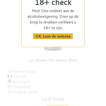
18+ check
Petit Clos voldoet aan de
alcoholwetgeving. Door op de
knop te drukken verklaart u
18+ te zijn.
OK, toon de website
Les Quatre Fils Aymon Blanc
Marinot Verdun
Frankrijk
Bourgogne
Chardonnay
Fruitig & soepel
€ 9,50
€ 8,50