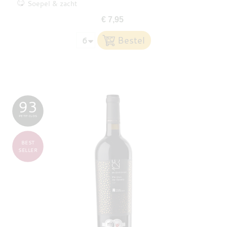
Soepel & zacht
€ 7,95
93
PETIT CLOS
BEST
SELLER