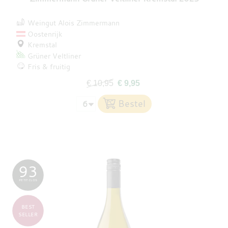
Weingut Alois Zimmermann
Oostenrijk
Kremstal
Grüner Veltliner
Fris & fruitig
€ 10,95
€ 9,95
93
PETIT CLOS
BEST
SELLER