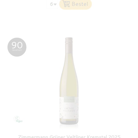
90
FALSTAFF
Zimmermann Grüner Veltliner Kremstal 2025