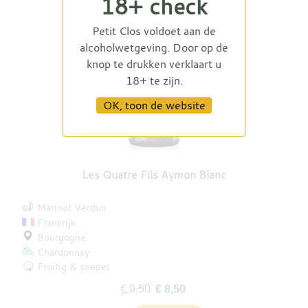
18+ check
Petit Clos voldoet aan de
alcoholwetgeving. Door op de
knop te drukken verklaart u
18+ te zijn.
OK, toon de website
Les Quatre Fils Aymon Blanc
Marinot Verdun
Frankrijk
Bourgogne
Chardonnay
Fruitig & soepel
€ 9,50
€ 8,50