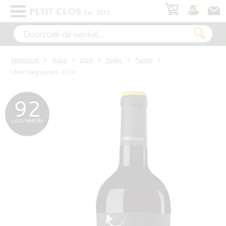
×
WIT
Petitclos.nl
Rood
Italië
Puglia
Fantini
ROSÉ
I Muri Negroamaro 2024
92
ROOD
LUCA MARONI
MOUSSEREND
DESSERT