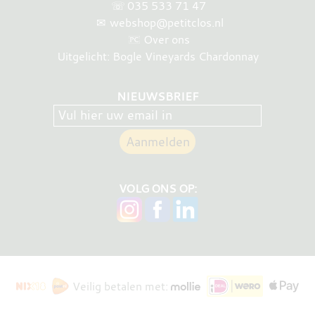
☏
035 533 71 47
✉
webshop@petitclos.nl
Over ons
Uitgelicht: Bogle Vineyards Chardonnay
NIEUWSBRIEF
VOLG ONS OP:
Veilig betalen met: