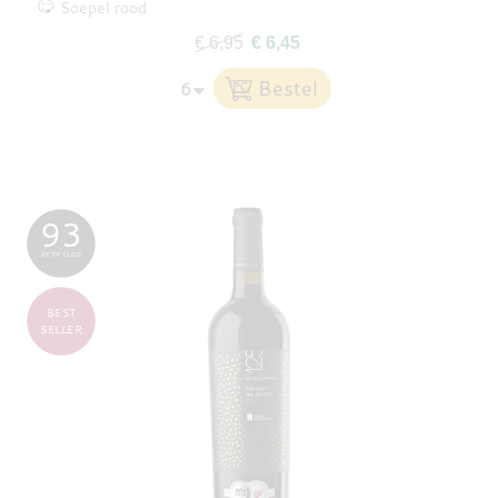
Soepel rood
€ 6,95
€ 6,45
93
PETIT CLOS
BEST
SELLER