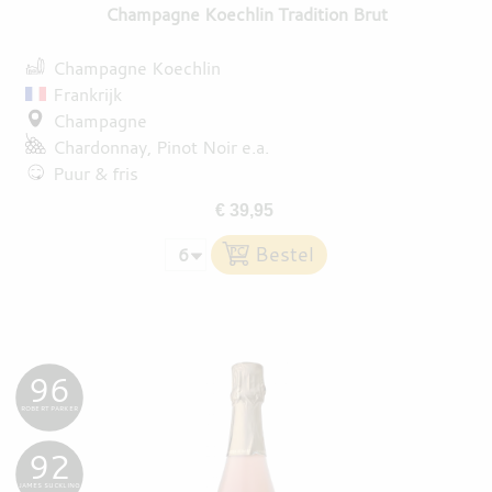
Champagne Koechlin Tradition Brut
Champagne Koechlin
Frankrijk
Champagne
Chardonnay
Pinot Noir
e.a.
Puur & fris
€ 39,95
96
ROBERT PARKER
92
JAMES SUCKLING