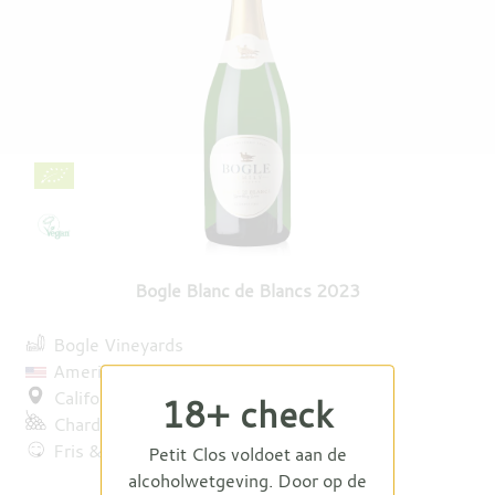
Bogle Blanc de Blancs 2023
Bogle Vineyards
Amerika
Californië
18+ check
Chardonnay
Fris & zacht
Petit Clos voldoet aan de
alcoholwetgeving. Door op de
€ 30,95