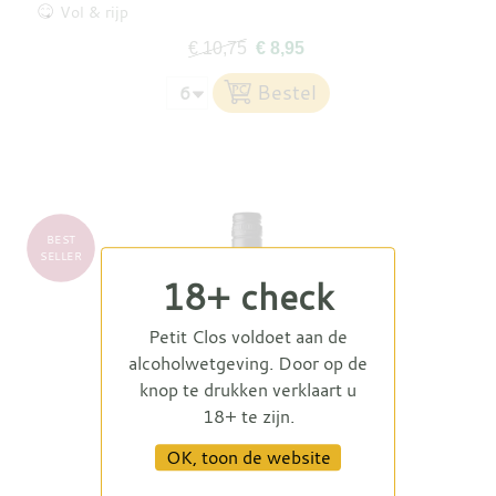
Vol & rijp
€ 10,75
€ 8,95
BEST
SELLER
18+ check
Petit Clos voldoet aan de
alcoholwetgeving. Door op de
knop te drukken verklaart u
18+ te zijn.
OK, toon de website