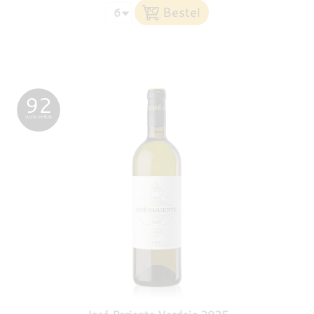
92
GUÍA PEÑIN