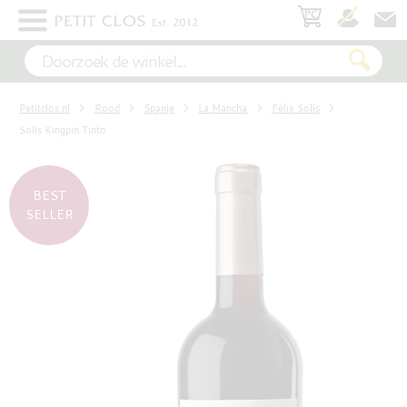
×
WIT
Petitclos.nl
Rood
Spanje
La Mancha
Félix Solís
ROSÉ
Solis Kingpin Tinto
ROOD
BEST
SELLER
MOUSSEREND
DESSERT