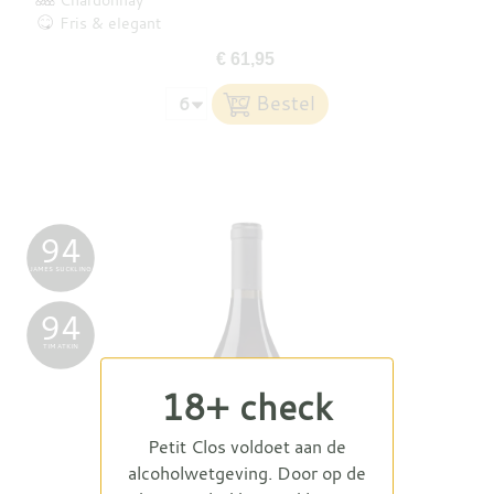
Fris & elegant
€ 61,95
94
JAMES SUCKLING
94
TIM ATKIN
18+ check
Petit Clos voldoet aan de
alcoholwetgeving. Door op de