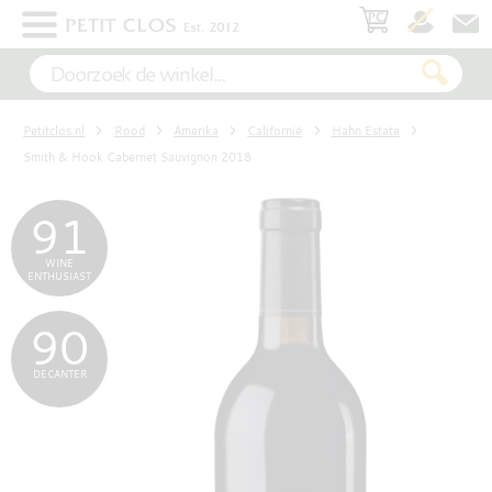
×
WIT
Petitclos.nl
Rood
Amerika
Californië
Hahn Estate
ROSÉ
Smith & Hook Cabernet Sauvignon 2018
91
ROOD
WINE
ENTHUSIAST
90
MOUSSEREND
DECANTER
DESSERT