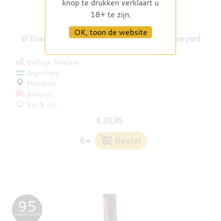
knop te drukken verklaart u
18+ te zijn.
OK, toon de website
El Enemigo Bonarda La Esperanza Single Vineyard
2021
Bodega Aleanna
Argentinië
Mendoza
Bonarda
Vol & rijk
€ 20,95
95
ROBERT PARKER