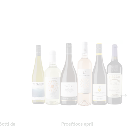
→
otti da
Proefdoos april