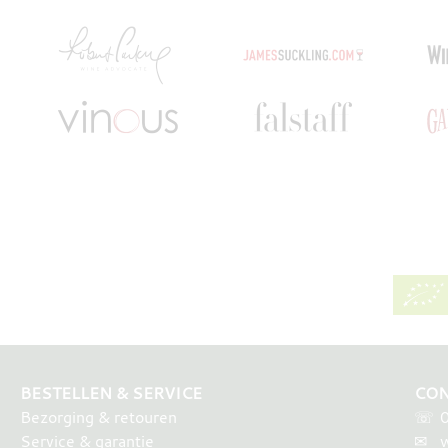
BESTELLEN & SERVICE
CON
Bezorging & retouren
☏
Service & garantie
✉
w