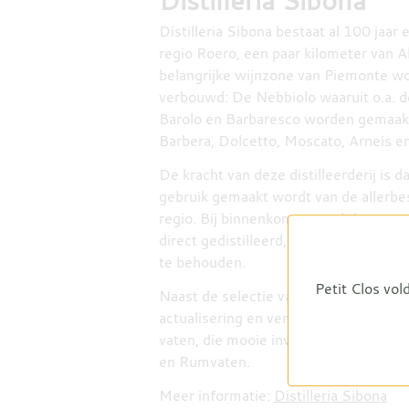
Distilleria Sibona
Distilleria Sibona bestaat al 100 jaar 
regio Roero, een paar kilometer van A
belangrijke wijnzone van Piemonte wo
verbouwd: De Nebbiolo waaruit o.a.
Barolo en Barbaresco worden gemaak
Barbera, Dolcetto, Moscato, Arneis e
De kracht van deze distilleerderij is da
gebruik gemaakt wordt van de allerbes
regio. Bij binnenkomst wordt het sap 
direct gedistilleerd, om zo de meest
te behouden.
Petit Clos vol
Naast de selectie van de beste druiven
actualisering en verbetering van de a
vaten, die mooie invloeden afgeeft aa
en Rumvaten.
Meer informatie:
Distilleria Sibona