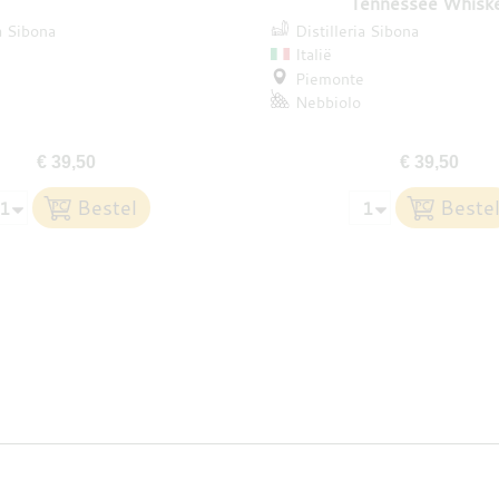
Tennessee Whisk
ia Sibona
Distilleria Sibona
Italië
e
Piemonte
Nebbiolo
€ 39,50
€ 39,50