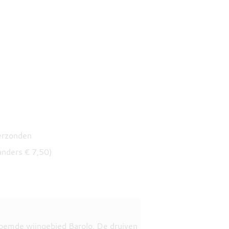
verzonden
anders € 7,50)
roemde wijngebied Barolo. De druiven