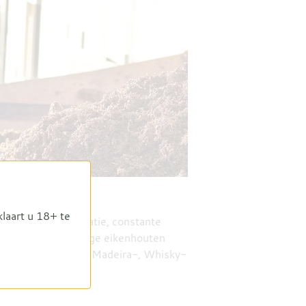
klaart u 18+ te
auwkeurige distillatie, constante
t Sibona hoogwaardige eikenhouten
ude Port-, Sherry-, Madeira-, Whisky-