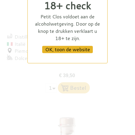
18+ check
Petit Clos voldoet aan de
Sibona Grappa Riserva Botti da Rum
alcoholwetgeving. Door op de
knop te drukken verklaart u
Distilleria Sibona
18+ te zijn.
Italië
OK, toon de website
Piemonte
Dolcetto
Barbera
Nebbiolo
€ 39,50