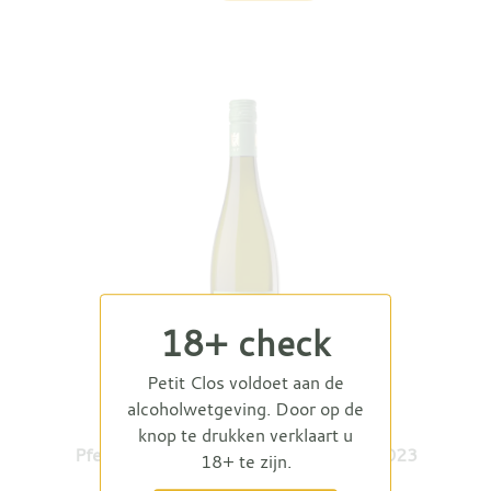
18+ check
Petit Clos voldoet aan de
alcoholwetgeving. Door op de
knop te drukken verklaart u
Pfeffingen Riesling EY mal 1 Trocken 2023
18+ te zijn.