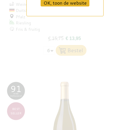
OK, toon de website
Weingut Pfeffingen
Duitsland
Pfalz
Riesling
Fris & fruitig
€ 15,75
€ 13,95
91
WINE
ENTHUSIAST
BEST
SELLER