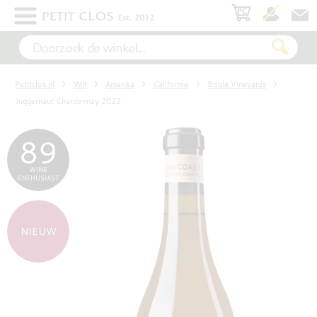
×
WIT
Petitclos.nl
Wit
Amerika
Californië
Bogle Vineyards
ROSÉ
Juggernaut Chardonnay 2022
89
ROOD
WINE
ENTHUSIAST
MOUSSEREND
NIEUW
DESSERT