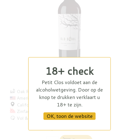
18+ check
Old Soul Zinfandel 2022
Petit Clos voldoet aan de
alcoholwetgeving. Door op de
Oak Ridge Winery
knop te drukken verklaart u
Amerika
18+ te zijn.
Californië
Zinfandel
OK, toon de website
Vol & rijp
€ 16,50
€ 14,50