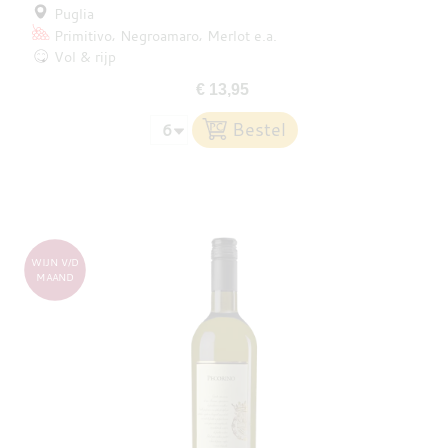
Puglia
Primitivo
Negroamaro
Merlot
e.a.
Vol & rijp
€ 13,95
WIJN V/D
MAAND