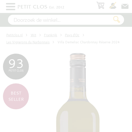
×
WIT
Petitclos.nl
Wit
Frankrijk
Pays d’Oc
ROSÉ
Les Vignerons du Narbonnais
Villa Demeliac Chardonnay Réserve 2024
93
ROOD
PETIT CLOS
MOUSSEREND
BEST
SELLER
DESSERT