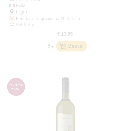
Italië
Puglia
Primitivo
Negroamaro
Merlot
e.a.
Vol & rijp
€ 13,95
WIJN V/D
MAAND