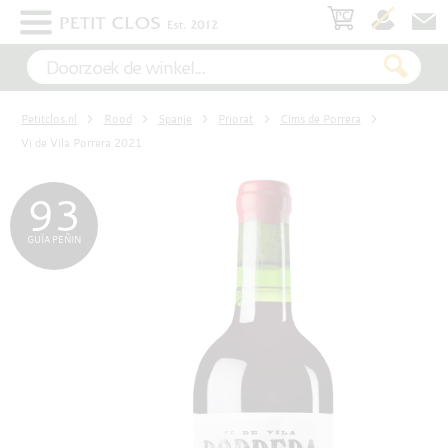
×
WIT
Petitclos.nl
Rood
Spanje
Priorat
Cims de Porrera
ROSÉ
Vi de Vila Porrera 2021
93
ROOD
GUÍA PEÑIN
MOUSSEREND
DESSERT