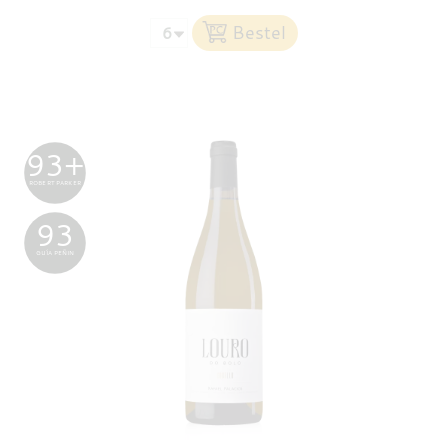
93+
ROBERT PARKER
93
GUÍA PEÑIN