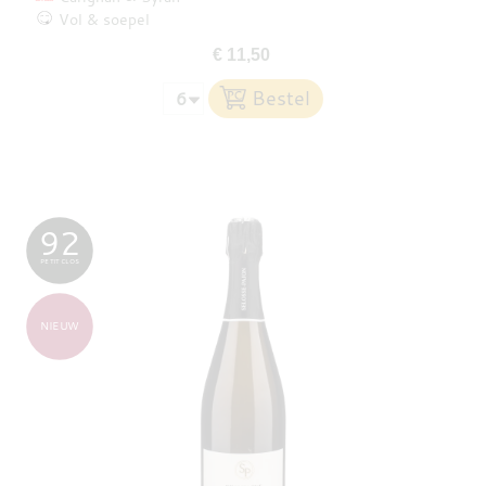
Vol & soepel
€ 11,50
92
PETIT CLOS
NIEUW