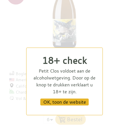
18+ check
Juggernaut Chardonnay 2022
Petit Clos voldoet aan de
Bogle Vineyards
alcoholwetgeving. Door op de
Amerika
knop te drukken verklaart u
Californië
18+ te zijn.
Chardonnay
Vol & rijk
OK, toon de website
€ 28,95