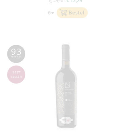
€ 13,50
€ 12,25
93
PETIT CLOS
BEST
SELLER