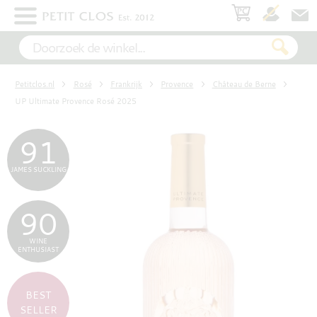
×
WIT
Petitclos.nl
Rosé
Frankrijk
Provence
Château de Berne
ROSÉ
UP Ultimate Provence Rosé 2025
91
ROOD
JAMES SUCKLING
90
MOUSSEREND
WINE
ENTHUSIAST
DESSERT
BEST
SELLER