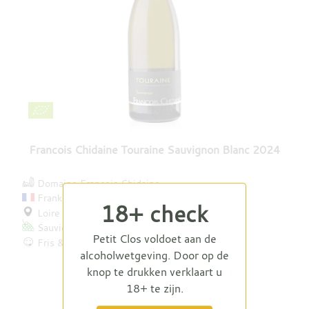
Francois Chidaine Touraine Sauvignon Blanc 2024
Domaine François Chidaine
Frankrijk
18+ check
Loire
Sauvignon Blanc
Petit Clos voldoet aan de
Fris & aromatisch
alcoholwetgeving. Door op de
€ 16,25
€ 15,50
knop te drukken verklaart u
18+ te zijn.