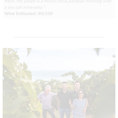
fresh, the palate is a mixed citrus paradise finishing with
a sea salt minerality."
Wine Enthusiast: 90/100