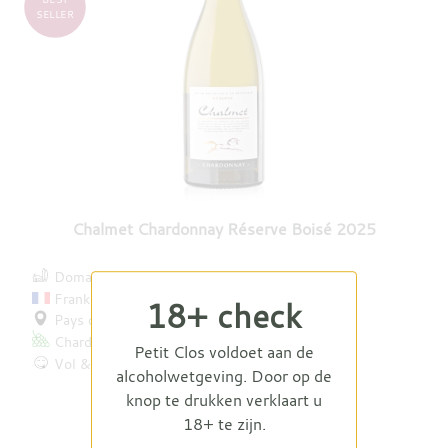
SELLER
Chalmet Chardonnay Réserve Boisé 2025
Domaine Saint-Philippe
Frankrijk
18+ check
Pays d’Oc
Chardonnay
Petit Clos voldoet aan de
Vol & romig
alcoholwetgeving. Door op de
€ 10,50
€ 9,95
knop te drukken verklaart u
18+ te zijn.