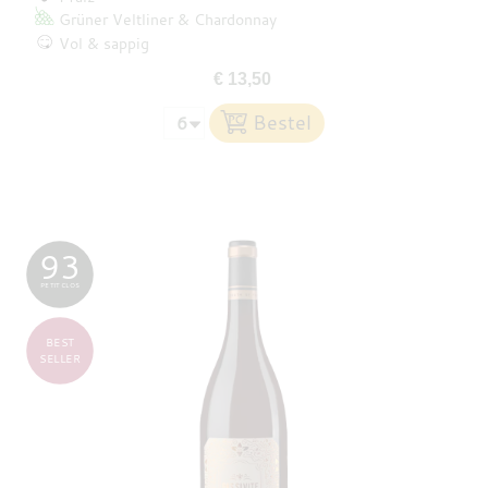
Grüner Veltliner
Chardonnay
Vol & sappig
€ 13,50
93
PETIT CLOS
BEST
SELLER