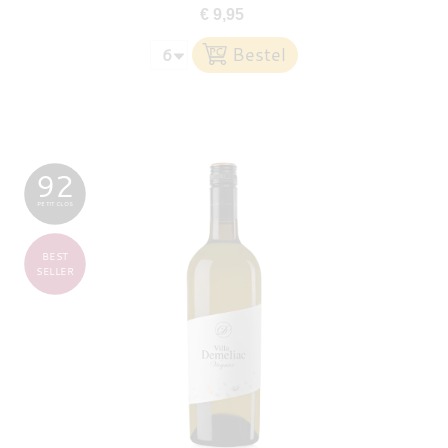
€ 9,95
92
PETIT CLOS
BEST
SELLER