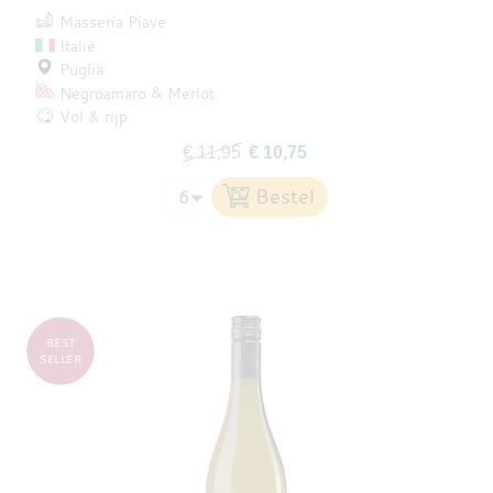
Masseria Piave
Italië
Puglia
Negroamaro
Merlot
Vol & rijp
€ 11,95
€ 10,75
BEST
SELLER