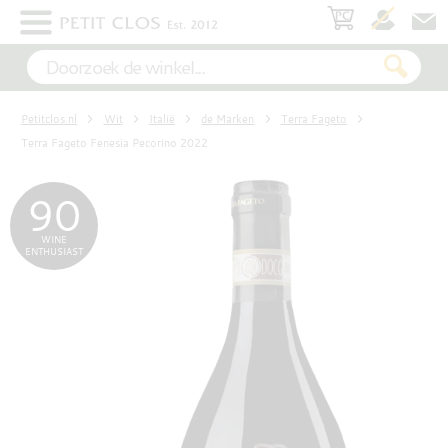
×
WIT
Petitclos.nl
Wit
Italië
de Marken
Terra Fageto
ROSÉ
Terra Fageto Fenesia Pecorino 2022
90
ROOD
WINE
ENTHUSIAST
MOUSSEREND
DESSERT