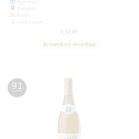
Argentinië
Mendoza
Malbec
Vol & soepel
€ 12,50
91
DECANTER