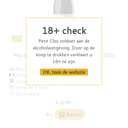
18+ check
Petit Clos voldoet aan de
alcoholwetgeving. Door op de
knop te drukken verklaart u
Mas des Bressades Cuvée Tradition Rouge 2023
18+ te zijn.
Mas des Bressades
OK, toon de website
Frankrijk
Costières de Nîmes
Grenache
Syrah
Vol & sappig
€ 12,95