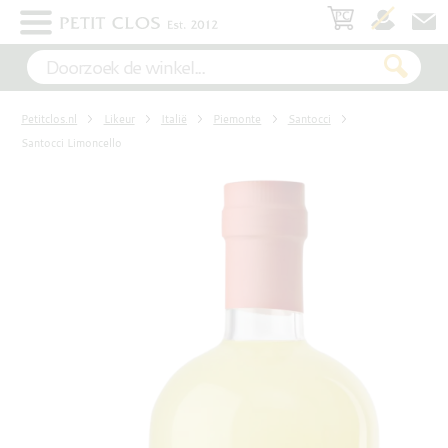
×
WIT
Petitclos.nl
Likeur
Italië
Piemonte
Santocci
ROSÉ
Santocci Limoncello
ROOD
MOUSSEREND
DESSERT