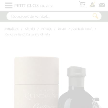
×
WIT
Petitclos.nl
Olijfolie
Portugal
Douro
Quinta do Noval
ROSÉ
Quinta do Noval Centenário Olijfolie
ROOD
MOUSSEREND
DESSERT