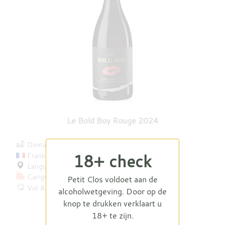
Le Bold Boy Rouge 2024
Domaine Guinand
Frankrijk
18+ check
Languedoc
Carignan
Syrah
Petit Clos voldoet aan de
Vol & soepel
alcoholwetgeving. Door op de
knop te drukken verklaart u
€ 11,50
18+ te zijn.