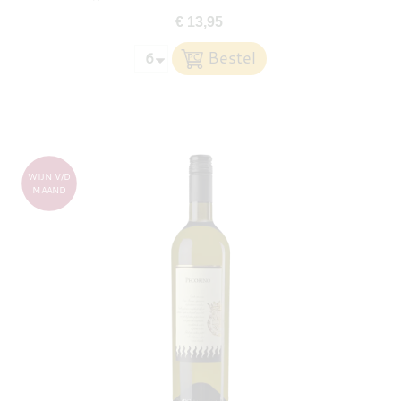
€ 13,95
WIJN V/D
MAAND