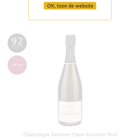
OK, toon de website
92
PETIT CLOS
NIEUW
Champagne Selosse-Pajon Souvenir Brut