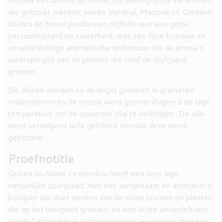
olijfolie van Quinta do Noval. De belangrijkste variëteiten
die gebruikt werden, waren Verdeal, Madural en Cordovil.
Quinta do Noval produceert olijfolie met een grote
persoonlijkheid en zuiverheid, met een fijne kruidige en
amandelachtige aromatische ondertoon die de aroma's
weerspiegelt van de planten die rond de olijfgaard
groeien.
De olijven worden na de oogst gemalen in granieten
molenstenen en de massa werd gecentrifugeerd op lage
temperatuur om de zuiverste olie te verkrijgen. De olie
werd vervolgens licht gefilterd voordat deze werd
gebotteld.
Proefnotitie
Quinta do Noval Centenário heeft een zeer lage
natuurlijke zuurgraad, met een aangenaam en aromatisch
bouquet dat doet denken aan de wilde kruiden en planten
die op het landgoed groeien, en een lichte amandeltoets.
Noval Centenário is bijzonder intens en elegant met een