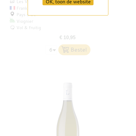
OK, toon de website
Les Vignerons du Narbonnais
Frankrijk
Pays d’Oc
Viognier
Vol & fruitig
€ 10,95