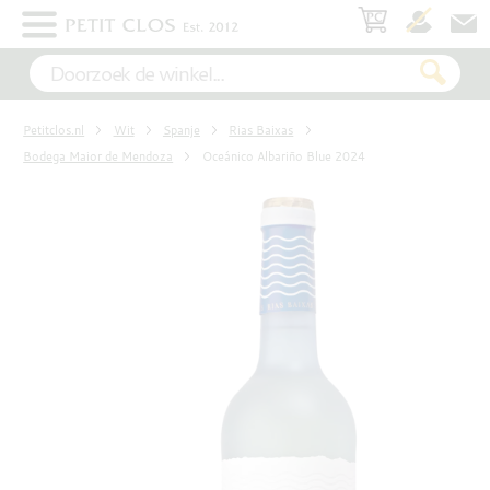
×
WIT
Petitclos.nl
Wit
Spanje
Rias Baixas
ROSÉ
Bodega Maior de Mendoza
Oceánico Albariño Blue 2024
ROOD
MOUSSEREND
DESSERT