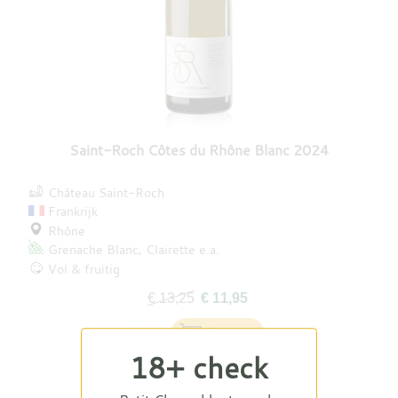
Saint-Roch Côtes du Rhône Blanc 2024
Château Saint-Roch
Frankrijk
Rhône
Grenache Blanc
Clairette
e.a.
Vol & fruitig
€ 13,25
€ 11,95
18+ check