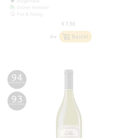
Burgenland
Grüner Veltliner
Fris & fruitig
€ 7,50
94
JAMES SUCKLING
93
DESCORCHADOS