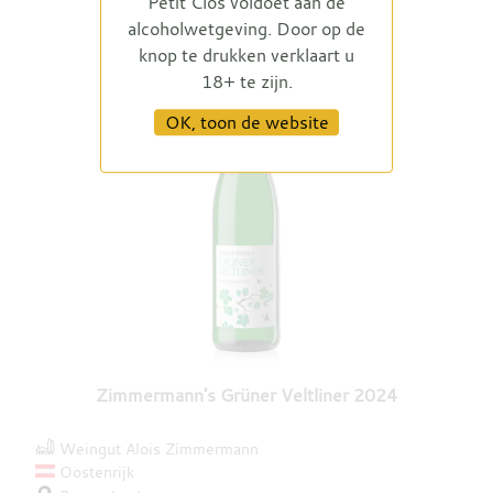
Petit Clos voldoet aan de
alcoholwetgeving. Door op de
knop te drukken verklaart u
18+ te zijn.
OK, toon de website
Zimmermann's Grüner Veltliner 2024
Weingut Alois Zimmermann
Oostenrijk