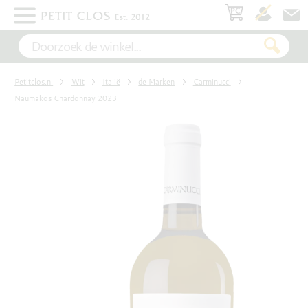
×
WIT
Petitclos.nl
Wit
Italië
de Marken
Carminucci
ROSÉ
Naumakos Chardonnay 2023
ROOD
MOUSSEREND
DESSERT