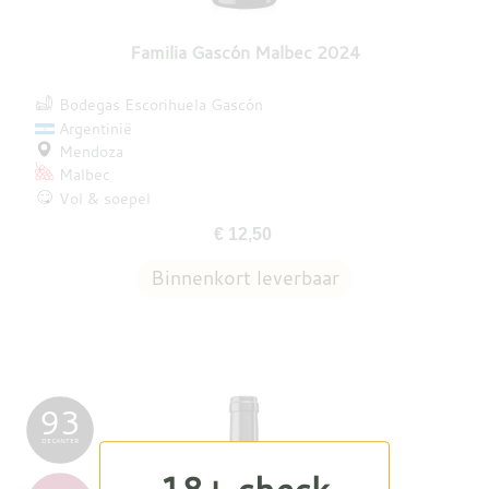
Familia Gascón Malbec 2024
Bodegas Escorihuela Gascón
Argentinië
Mendoza
Malbec
Vol & soepel
€ 12,50
93
DECANTER