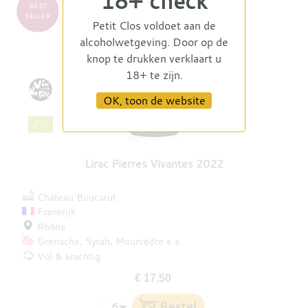
18+ check
BEST
SELLER
Petit Clos voldoet aan de
alcoholwetgeving. Door op de
knop te drukken verklaart u
18+ te zijn.
OK, toon de website
Lirac Pierres Vivantes 2022
Château Boucarut
Frankrijk
Rhône
Grenache
Syrah
Mourvèdre
e.a.
Vol & krachtig
€ 17,50