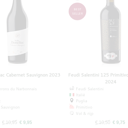
BEST
SELLER
iac Cabernet Sauvignon 2023
Feudi Salentini 125 Primitiv
2024
erons du Narbonnais
Feudi Salentini
Italië
c
Puglia
 Sauvignon
Primitivo
p
Vol & rijp
€ 10,95
€ 9,95
€ 10,50
€ 9,75