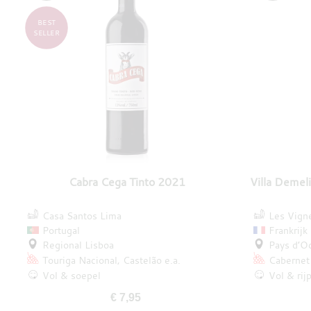
BEST
SELLER
Cabra Cega Tinto 2021
Villa Demel
Casa Santos Lima
Les Vign
Portugal
Frankrijk
Regional Lisboa
Pays d’O
Touriga Nacional
Castelão
e.a.
Cabernet
Vol & soepel
Vol & rij
€ 7,95