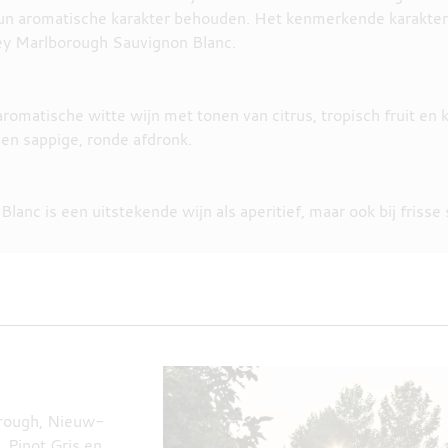
hun aromatische karakter behouden. Het kenmerkende karakter, d
ey Marlborough Sauvignon Blanc.
romatische witte wijn met tonen van citrus, tropisch fruit e
een sappige, ronde afdronk.
nc is een uitstekende wijn als aperitief, maar ook bij frisse
orough, Nieuw-
 Pinot Gris en