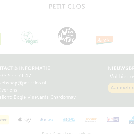
TACT & INFORMATIE
NIEUWSBR
035 533 71 47
ebshop@petitclos.nl
Over ons
elicht: Bogle Vineyards Chardonnay
Petit Clos plaatst cookies.