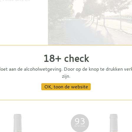
18+ check
doet aan de alcoholwetgeving. Door op de knop te drukken ver
zijn.
OK, toon de website
93
PETIT CLOS