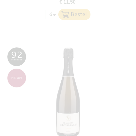
€ 11,50
92
PETIT CLOS
NIEUW