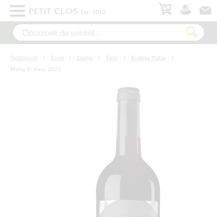
×
WIT
Petitclos.nl
Rood
Spanje
Toro
Bodega Matsu
ROSÉ
Matsu El Viejo 2022
ROOD
MOUSSEREND
DESSERT