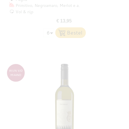
Primitivo
Negroamaro
Merlot
e.a.
Vol & rijp
€ 13,95
WIJN V/D
MAAND