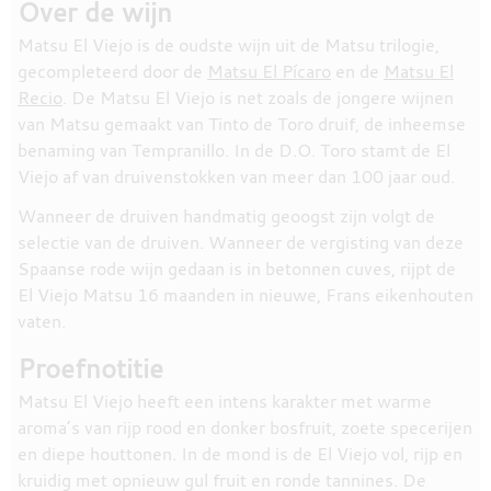
Over de wijn
Matsu El Viejo is de oudste wijn uit de Matsu trilogie,
gecompleteerd door de
Matsu El Pícaro
en de
Matsu El
Recio
. De Matsu El Viejo is net zoals de jongere wijnen
van Matsu gemaakt van Tinto de Toro druif, de inheemse
benaming van Tempranillo. In de D.O. Toro stamt de El
Viejo af van druivenstokken van meer dan 100 jaar oud.
Wanneer de druiven handmatig geoogst zijn volgt de
selectie van de druiven. Wanneer de vergisting van deze
Spaanse rode wijn gedaan is in betonnen cuves, rijpt de
El Viejo Matsu 16 maanden in nieuwe, Frans eikenhouten
vaten.
Proefnotitie
Matsu El Viejo heeft een intens karakter met warme
aroma’s van rijp rood en donker bosfruit, zoete specerijen
en diepe houttonen. In de mond is de El Viejo vol, rijp en
kruidig met opnieuw gul fruit en ronde tannines. De