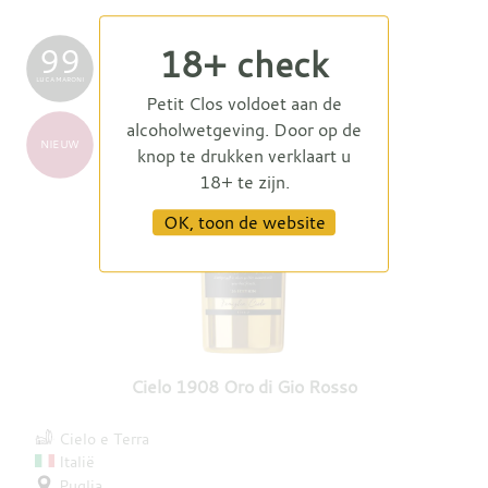
99
18+ check
LUCA MARONI
Petit Clos voldoet aan de
alcoholwetgeving. Door op de
NIEUW
knop te drukken verklaart u
18+ te zijn.
OK, toon de website
Cielo 1908 Oro di Gio Rosso
Cielo e Terra
Italië
Puglia