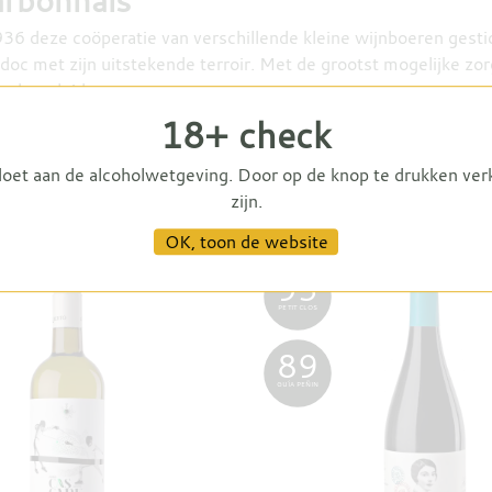
arbonnais
1936 deze coöperatie van verschillende kleine wijnboeren gesti
doc met zijn uitstekende terroir. Met de grootst mogelijke z
te begeleiden.
18+ check
arbonnais
doet aan de alcoholwetgeving. Door op de knop te drukken ver
zijn.
OK, toon de website
93
PETIT CLOS
89
GUÍA PEÑIN