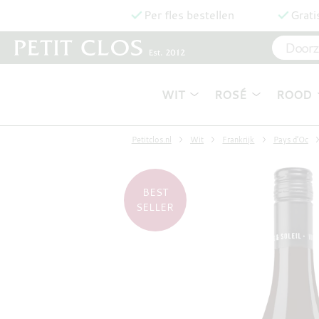
Per fles bestellen
Grati
WIT
ROSÉ
ROOD
Petitclos.nl
Wit
Frankrijk
Pays d’Oc
BEST
SELLER