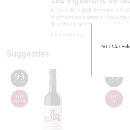
Les Vignerons du N
In Ouveillan, vlakbij Narbonne, is in 
over meerdere plaatsten in de Langue
de druiven naar een optimale rijpheid 
Meer informatie:
Les Vignerons du N
Petit Clos vol
Suggesties
93
93
PETIT CLOS
PETIT CLOS
BEST
BEST
SELLER
SELLER