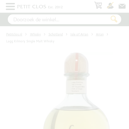
×
WIT
Petitclos.nl
Whisky
Schotland
Isle of Arran
Arran
ROSÉ
Lagg Kilmory Single Malt Whisky
ROOD
MOUSSEREND
DESSERT