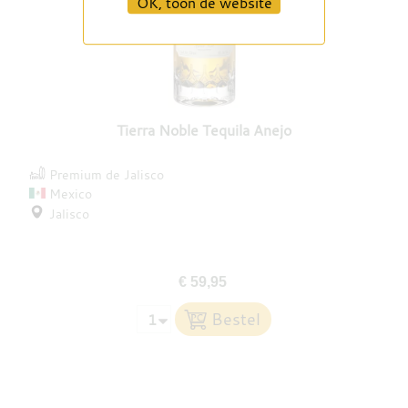
OK, toon de website
Tierra Noble Tequila Anejo
Premium de Jalisco
Mexico
Jalisco
€ 59,95