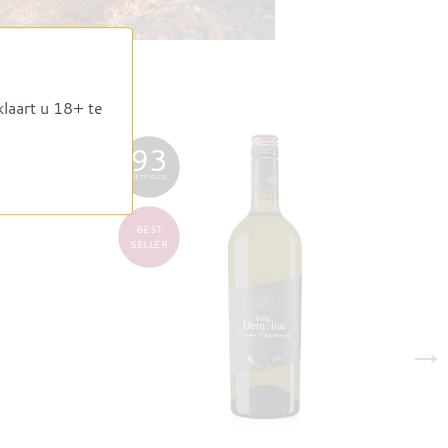
klaart u 18+ te
93
PETIT CLOS
BEST
SELLER
→