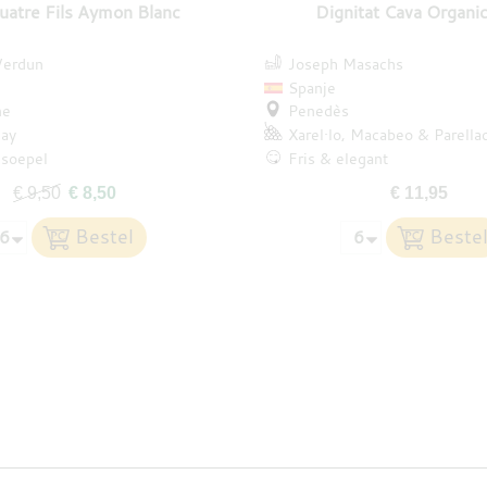
uatre Fils Aymon Blanc
Dignitat Cava Organic
Verdun
Joseph Masachs
Spanje
ne
Penedès
ay
Xarel·lo
Macabeo
Parella
 soepel
Fris & elegant
€ 9,50
€ 8,50
€ 11,95