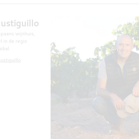
stiguillo
Spaans wijnhuis,
l in de regio
obal.
stiguillo