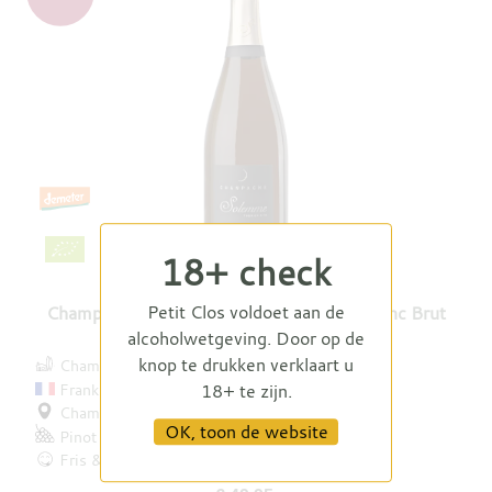
18+ check
Petit Clos voldoet aan de
Champagne Esprit de Solemme Noir et Blanc Brut
alcoholwetgeving. Door op de
Nature 2018
knop te drukken verklaart u
Champagne Solemme
Frankrijk
18+ te zijn.
Champagne
OK, toon de website
Pinot Meunier
Chardonnay
e.a.
Fris & verfijnd