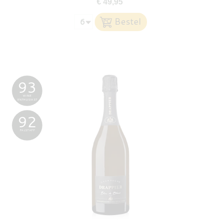
€ 49,95
93
WINE
ENTHUSIAST
92
FALSTAFF