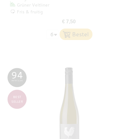
Grüner Veltliner
Fris & fruitig
€ 7,50
94
PETIT CLOS
BEST
SELLER