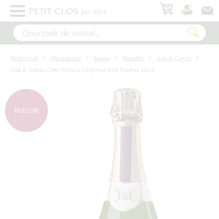
×
WIT
Petitclos.nl
Mousserend
Spanje
Penedès
Juvé & Camps
ROSÉ
Juvé & Camps Cinta Púrpura Corpinnat Brut Reserva 2022
ROOD
NIEUW
MOUSSEREND
DESSERT