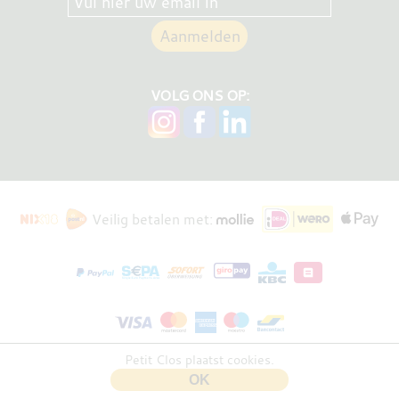
VOLG ONS OP:
Veilig betalen met:
Petit Clos plaatst cookies.
Bloembraaden
versie 0.31.1
OK