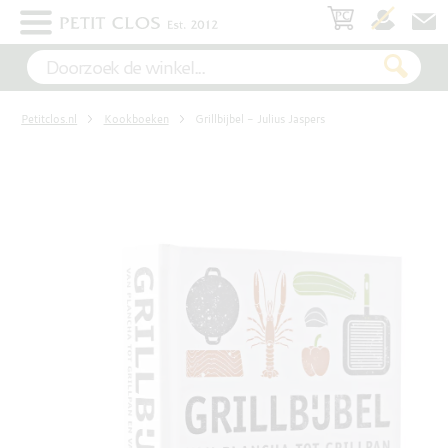
×
WIT
Petitclos.nl
Kookboeken
Grillbijbel - Julius Jaspers
ROSÉ
ROOD
MOUSSEREND
DESSERT