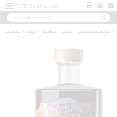
×
WIT
Petitclos.nl
Likeur
Nederland
't Gooi
De Kleine Distilleerderij
ROSÉ
Gooise Schnabbelaar Liqueur
ROOD
MOUSSEREND
DESSERT