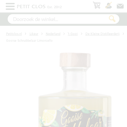
×
WIT
Petitclos.nl
Likeur
Nederland
't Gooi
De Kleine Distilleerderij
ROSÉ
Gooise Schnabbelaar Limoncello
ROOD
MOUSSEREND
DESSERT