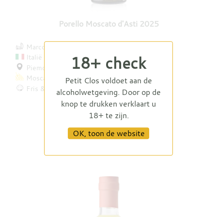
Porello Moscato d'Asti 2025
Marco Porello
Italië
18+ check
Piemonte
Moscato
Petit Clos voldoet aan de
Fris & lichtzoet
alcoholwetgeving. Door op de
knop te drukken verklaart u
€ 11,95
18+ te zijn.
OK, toon de website