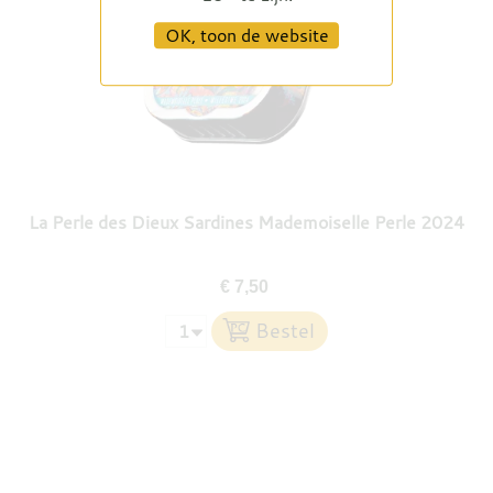
OK, toon de website
La Perle des Dieux Sardines Mademoiselle Perle 2024
€ 7,50