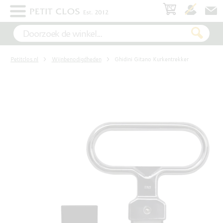
×
WIT
Petitclos.nl
Wijnbenodigdheden
Ghidini Gitano Kurkentrekker
ROSÉ
ROOD
MOUSSEREND
DESSERT