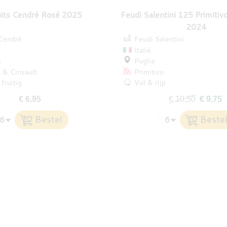
uits Cendré Rosé 2025
Feudi Salentini 125 Primitiv
2024
 Cendré
Feudi Salentini
Italië
c
Puglia
e
Cinsault
Primitivo
fruitig
Vol & rijp
€ 6,95
€ 10,50
€ 9,75