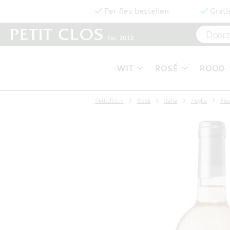
Per fles bestellen
Grati
WIT
ROSÉ
ROOD
Petitclos.nl
Rosé
Italië
Puglia
Feu