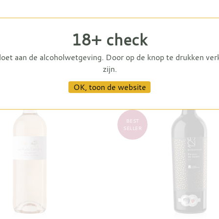
18+ check
doet aan de alcoholwetgeving. Door op de knop te drukken ver
zijn.
93
OK, toon de website
PETIT CLOS
BEST
SELLER