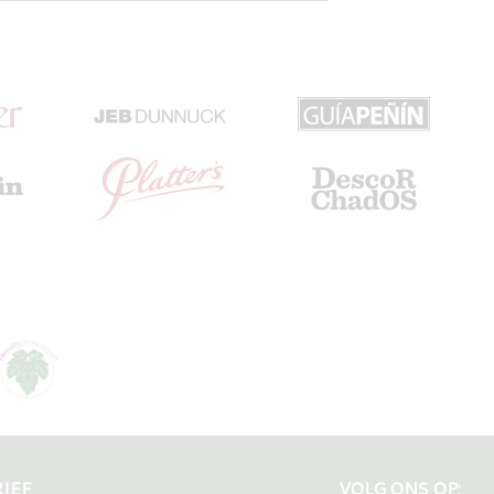
IEF
VOLG ONS OP: