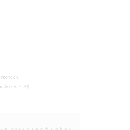
verzonden
anders € 7,50)
taan hier op een geweldig gelegen