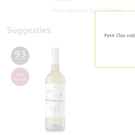
Meer informatie:
Feudi Salentini
Suggesties
Petit Clos vol
93
BEST
SELLER
PETIT CLOS
BEST
SELLER