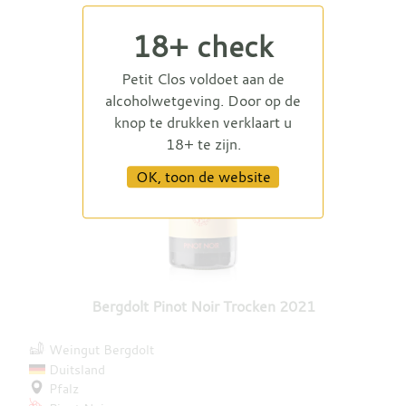
18+ check
Petit Clos voldoet aan de
alcoholwetgeving. Door op de
knop te drukken verklaart u
18+ te zijn.
OK, toon de website
Bergdolt Pinot Noir Trocken 2021
Weingut Bergdolt
Duitsland
Pfalz