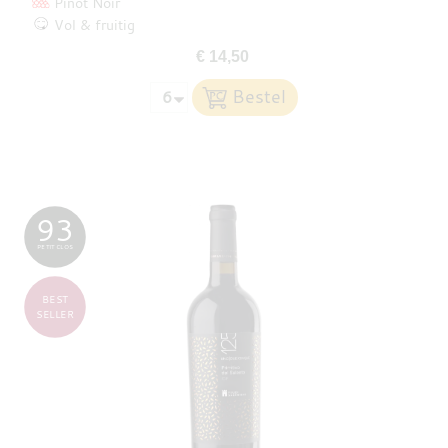
Pinot Noir
Vol & fruitig
€ 14,50
93
PETIT CLOS
BEST
SELLER