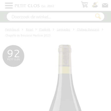
×
WIT
Petitclos.nl
Rood
Frankrijk
Languedoc
Château Boucarut
ROSÉ
Chapelle de Boucarut Merlove 2023
92
ROOD
PETIT CLOS
MOUSSEREND
DESSERT