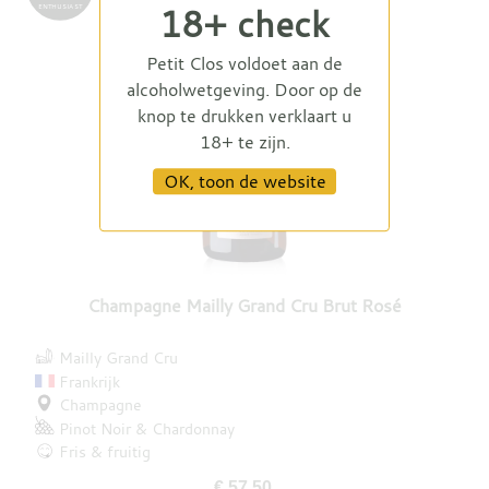
18+ check
ENTHUSIAST
Petit Clos voldoet aan de
alcoholwetgeving. Door op de
knop te drukken verklaart u
18+ te zijn.
OK, toon de website
Champagne Mailly Grand Cru Brut Rosé
Mailly Grand Cru
Frankrijk
Champagne
Pinot Noir
Chardonnay
Fris & fruitig
€ 57,50