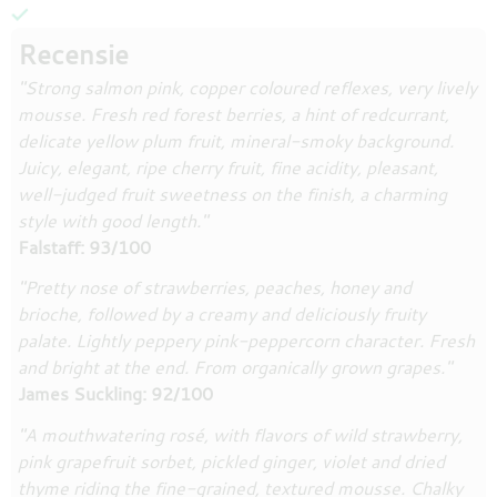
Recensie
"Strong salmon pink, copper coloured reflexes, very lively
mousse. Fresh red forest berries, a hint of redcurrant,
delicate yellow plum fruit, mineral-smoky background.
Juicy, elegant, ripe cherry fruit, fine acidity, pleasant,
well-judged fruit sweetness on the finish, a charming
style with good length."
Falstaff: 93/100
"Pretty nose of strawberries, peaches, honey and
brioche, followed by a creamy and deliciously fruity
palate. Lightly peppery pink-peppercorn character. Fresh
and bright at the end. From organically grown grapes."
James Suckling: 92/100
"A mouthwatering rosé, with flavors of wild strawberry,
pink grapefruit sorbet, pickled ginger, violet and dried
thyme riding the fine-grained, textured mousse. Chalky