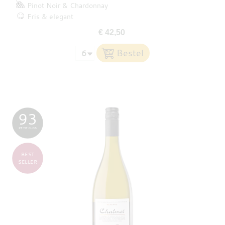
Pinot Noir
Chardonnay
Fris & elegant
€ 42,50
93
PETIT CLOS
BEST
SELLER