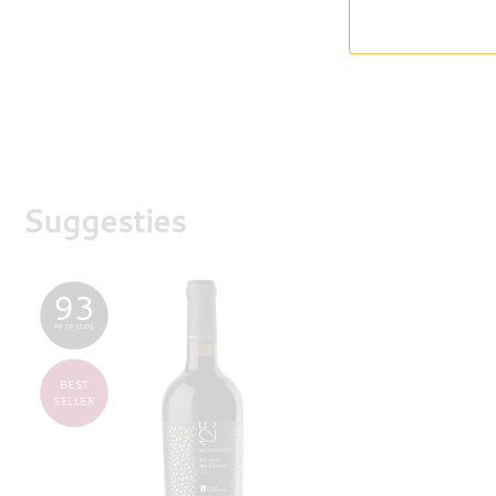
Suggesties
93
PETIT CLOS
BEST
SELLER