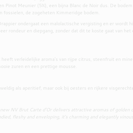
en Pinot Meunier (5%), een bijna Blanc de Noir dus. De bod
t en fossielen, de zogeheten Kimmeridge bodem.
ppier ondergaat een malolactische vergisting en er wordt hier
meer rondeur en diepgang, zonder dat dit te koste gaat van het
eft verleidelijke aroma's van rijpe citrus, steenfruit en mine
mooie zuren en een prettige mousse.
dig als aperitief, maar ook bij oesters en rijkere visgerech
 new NV Brut Carte d'Or delivers attractive aromas of golden o
ed, fleshy and enveloping, it's charming and elegantly vinous, w