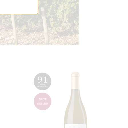
91
WINE
ENTHUSIAST
BEST
SELLER