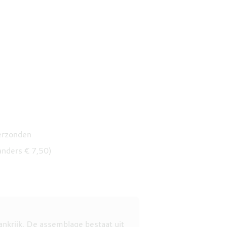
verzonden
anders € 7,50)
ankrijk. De assemblage bestaat uit