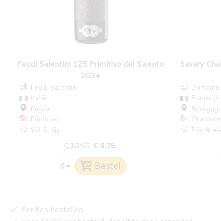
Feudi Salentini 125 Primitivo del Salento
Savary Chab
2024
Feudi Salentini
Domaine 
Italië
Frankrijk
Puglia
Bourgog
Primitivo
Chardonn
Vol & rijp
Fris & el
€ 10,50
€ 9,75
Per fles bestellen
Voor 16:00 uur besteld, dezelfde dag verzonden