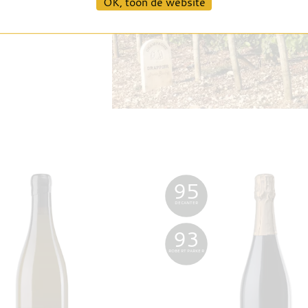
OK, toon de website
95
DECANTER
93
ROBERT PARKER