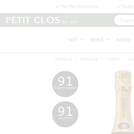
Per fles bestellen
Grati
WIT
ROSÉ
ROOD
Petitclos.nl
Mousserend
Frankrijk
Cha
91
ROBERT PARKER
91
FALSTAFF