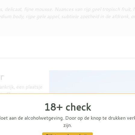
, delicaat, fijne mousse. Nuances van rijp geel tropisch fruit,
um body, rijpe gele appel, subtiele zoetheid in de afdronk, ora
r
nkrijk, een plaatsje
oie Champagnes van
oir.
18+ check
r
doet aan de alcoholwetgeving. Door op de knop te drukken ver
zijn.