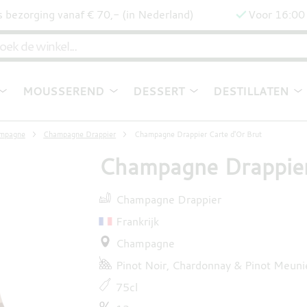
s bezorging vanaf € 70,- (in Nederland)
Voor 16:00 
MOUSSEREND
DESSERT
DESTILLATEN
mpagne
Champagne Drappier
Champagne Drappier Carte d'Or Brut
Champagne Drappier
Champagne Drappier
Frankrijk
Champagne
Pinot Noir
Chardonnay
Pinot Meuni
75cl