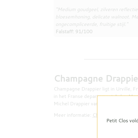
"Medium goudgeel, zilveren reflecties
bloesemhoning, delicate walnoot. Medi
ongecompliceerde, fruitige stijl."
Falstaff: 91/100
Champagne Drappie
Champagne Drappier ligt in Urville, Fra
in het Franse departement Aube. Mo
Michel Drappier van met name Pinot N
Meer informatie:
Champagne Drappie
Petit Clos vol