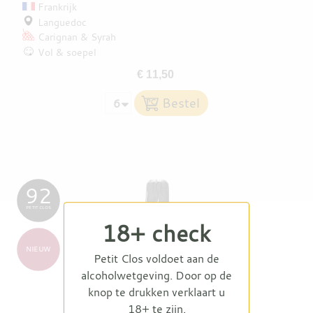
Frankrijk
Languedoc
Carignan
Syrah
Vol & soepel
€ 11,50
92
PETIT CLOS
18+ check
NIEUW
Petit Clos voldoet aan de
alcoholwetgeving. Door op de
knop te drukken verklaart u
18+ te zijn.