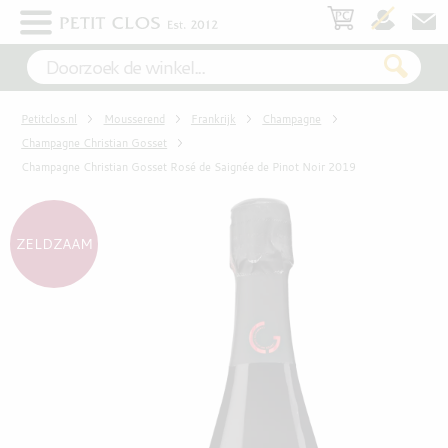
×
WIT
Petitclos.nl
Mousserend
Frankrijk
Champagne
ROSÉ
Champagne Christian Gosset
Champagne Christian Gosset Rosé de Saignée de Pinot Noir 2019
ROOD
ZELDZAAM
MOUSSEREND
DESSERT