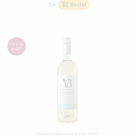
WIJN V/D
MAAND
Vincent Bouquet Rosé 2025