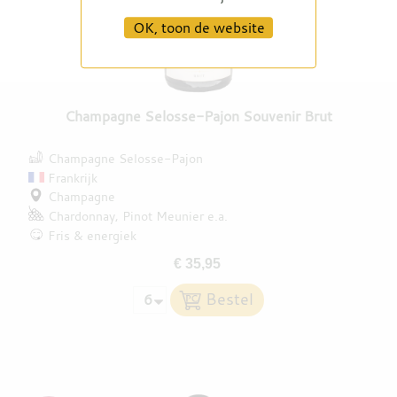
OK, toon de website
Champagne Selosse-Pajon Souvenir Brut
Champagne Selosse-Pajon
Frankrijk
Champagne
Chardonnay
Pinot Meunier
e.a.
Fris & energiek
€ 35,95