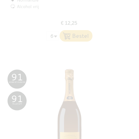
Alcohol vrij
€ 12,25
91
ROBERT PARKER
91
FALSTAFF