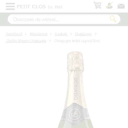
×
WIT
Petitclos.nl
Mousserend
Frankrijk
Champagne
ROSÉ
Charles Mignon Champagne
Champagne André Legrand Brut
ROOD
MOUSSEREND
DESSERT