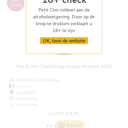
BEST
SELLER
Petit Clos voldoet aan de
alcoholwetgeving. Door op de
knop te drukken verklaart u
18+ te zijn.
OK, toon de website
Pas Si Vite Chardonnay Grande Reserve 2025
Domaine Saint-Philippe
Frankrijk
Languedoc
Chardonnay
Vol & romig
€ 10,95
€ 9,75