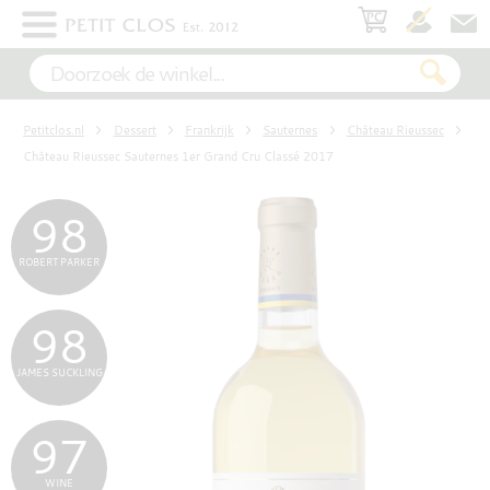
×
WIT
Petitclos.nl
Dessert
Frankrijk
Sauternes
Château Rieussec
ROSÉ
Château Rieussec Sauternes 1er Grand Cru Classé 2017
98
ROOD
ROBERT PARKER
98
MOUSSEREND
JAMES SUCKLING
DESSERT
97
WINE