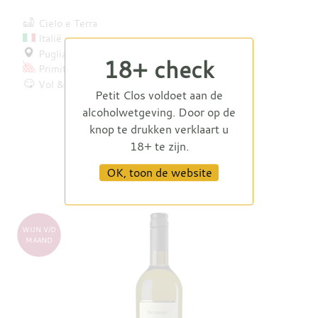
Cielo e Terra
Italië
Puglia
18+ check
Primitivo
Negroamaro
Merlot
e.a.
Vol & rijp
Petit Clos voldoet aan de
€ 13,95
alcoholwetgeving. Door op de
knop te drukken verklaart u
18+ te zijn.
OK, toon de website
WIJN V/D
MAAND