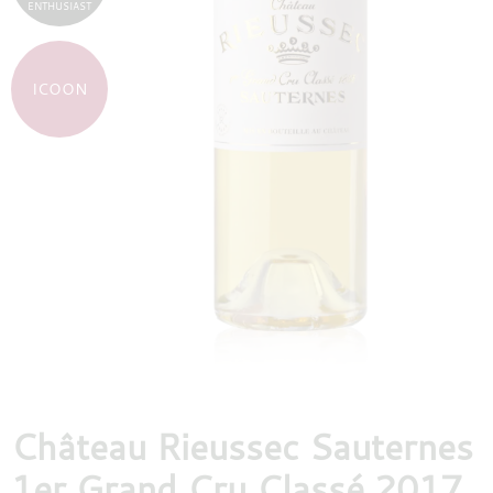
ENTHUSIAST
DESTILLATEN
ICOON
PROEFDOZEN
MEER
Château Rieussec Sauternes
1er Grand Cru Classé 2017