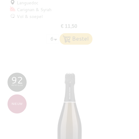
Languedoc
Carignan
Syrah
Vol & soepel
€ 11,50
92
PETIT CLOS
NIEUW