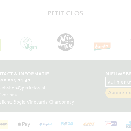
TACT & INFORMATIE
NIEUWSBR
035 533 71 47
ebshop@petitclos.nl
Over ons
elicht: Bogle Vineyards Chardonnay