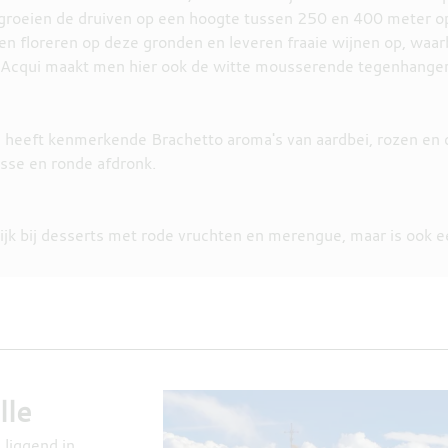
 groeien de druiven op een hoogte tussen 250 en 400 meter op 
ven floreren op deze gronden en leveren fraaie wijnen op, waa
 d'Acqui maakt men hier ook de witte mousserende tegenhange
i heeft kenmerkende Brachetto aroma's van aardbei, rozen en d
usse en ronde afdronk.
ijk bij desserts met rode vruchten en merengue, maar is ook ee
lle
 liggend in