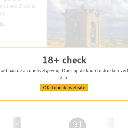
 Moscato d'Asti en
en.
lle
18+ check
doet aan de alcoholwetgeving. Door op de knop te drukken ver
zijn.
OK, toon de website
91