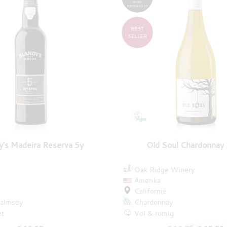
WINE
ENTHUSIAST
BEST
SELLER
y's Madeira Reserva 5y
Old Soul Chardonnay
Oak Ridge Winery
Amerika
Californië
almsey
Chardonnay
et
Vol & romig