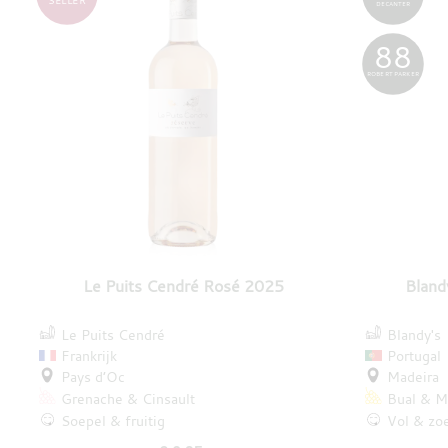
SELLER
DECANTER
88
ROBERT PARKER
Le Puits Cendré Rosé 2025
Bland
Le Puits Cendré
Blandy's
Frankrijk
Portugal
Pays d’Oc
Madeira
Grenache
Cinsault
Bual
M
Soepel & fruitig
Vol & zo