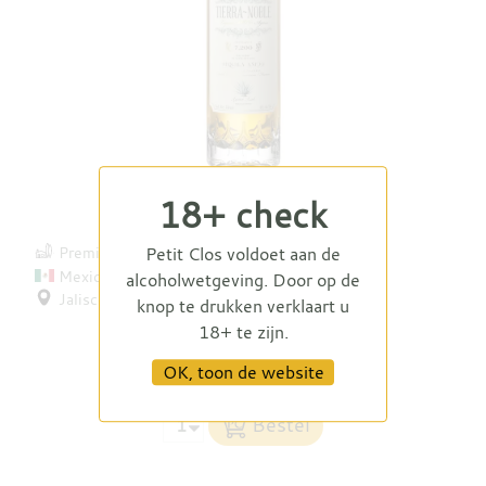
Tierra Noble Tequila Anejo
18+ check
Petit Clos voldoet aan de
Premium de Jalisco
Mexico
alcoholwetgeving. Door op de
Jalisco
knop te drukken verklaart u
18+ te zijn.
OK, toon de website
€ 59,95