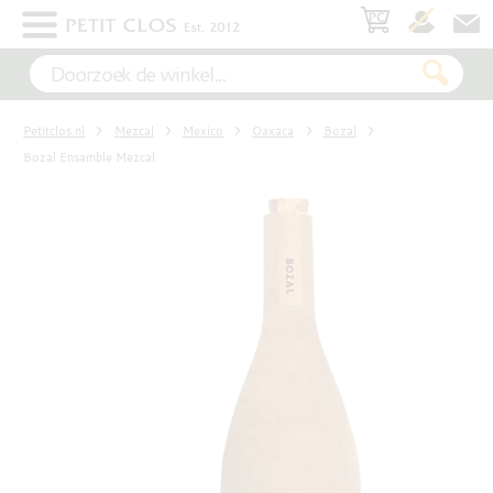
×
WIT
Petitclos.nl
Mezcal
Mexico
Oaxaca
Bozal
ROSÉ
Bozal Ensamble Mezcal
ROOD
MOUSSEREND
DESSERT