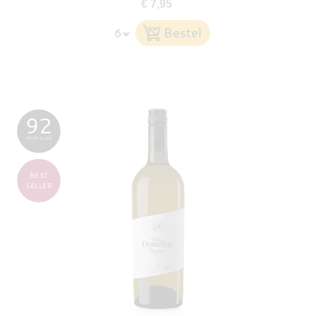
€ 7,95
92
PETIT CLOS
BEST
SELLER