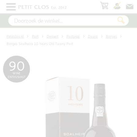
×
WIT
Petitclos.nl
Port
Dessert
Portugal
Douro
Borges
ROSÉ
Borges Soalheira 10 Years Old Tawny Port
90
ROOD
WINE
ENTHUSIAST
MOUSSEREND
DESSERT