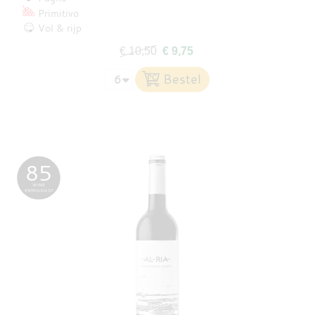
Primitivo
Vol & rijp
€ 10,50
€ 9,75
85
WINE
ENTHUSIAST