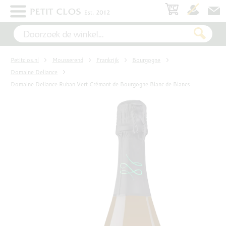
×
WIT
Petitclos.nl
Mousserend
Frankrijk
Bourgogne
ROSÉ
Domaine Deliance
Domaine Deliance Ruban Vert Crémant de Bourgogne Blanc de Blancs
ROOD
MOUSSEREND
DESSERT