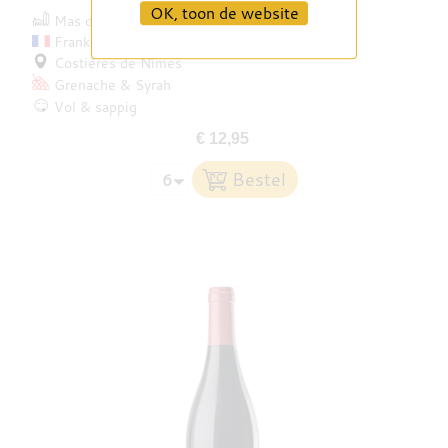
OK, toon de website
Mas des Bressades
Frankrijk
Costières de Nîmes
Grenache
Syrah
Vol & sappig
€ 12,95