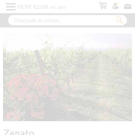
×
WIT
ROSÉ
ROOD
MOUSSEREND
DESSERT
Zenato