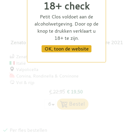
18+ check
Petit Clos voldoet aan de
alcoholwetgeving. Door op de
knop te drukken verklaart u
18+ te zijn.
Zenato Ripassa Valpolicella Ripasso Superiore 2021
OK, toon de website
Zenato
Italië
Valpolicella
Corvina
Rondinella
Corvinone
Vol & rijp
€ 22,95
€ 19,50
Per fles bestellen