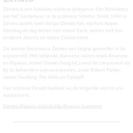
DESTILLATEN
Zenato is een Italiaans wijnhuis gelegen in San Benedetto,
aan het Gardameer, in de provincie Veneto. Sinds 1960 is
Zenato actief, toen Sergio Zenato het wijnhuis begon.
Vandaag de dag zetten zijn vrouw Carla, samen met hun
PROEFDOZEN
kinderen Alberto en Nadia Zenato voort.
De laatste decennia is Zenato een begrip geworden in de
wijnwereld. Met bekende, klassieke wijnen zoals Amarone
MEER
en Ripasso, scoort Zenato hoog bij zowel de consument als
bij de bekendere wijnrecensenten, zoals Robert Parker,
James Suckling, Tim Atkin en Falstaff.
Van wijnhuis Zenato hebben wij de volgende wijn in ons
assortiment:
Zenato Ripassa Valpolicella Ripasso Superiore