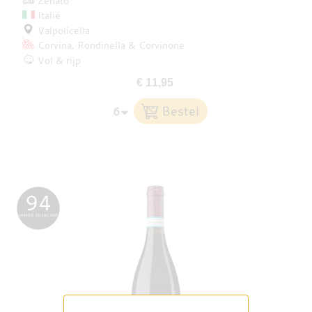
Zenato
Italië
Valpolicella
Corvina
Rondinella
Corvinone
Vol & rijp
€ 11,95
94
JAMES SUCKLING