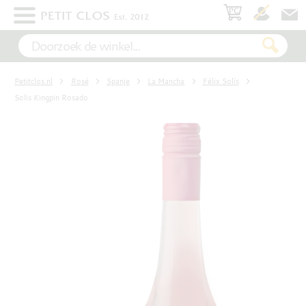
×
WIT
Petitclos.nl
Rosé
Spanje
La Mancha
Félix Solís
ROSÉ
Solis Kingpin Rosado
ROOD
MOUSSEREND
DESSERT