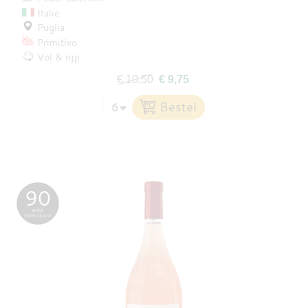
Italië
Puglia
Primitivo
Vol & rijp
€ 10,50
€ 9,75
90
WINE
ENTHUSIAST