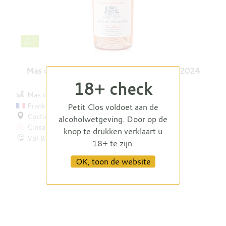
Mas des Bressades Cuvée Tradition Rosé 2024
18+ check
Mas des Bressades
Frankrijk
Petit Clos voldoet aan de
Costières de Nîmes
alcoholwetgeving. Door op de
Cinsault
Syrah
Grenache
knop te drukken verklaart u
Vol & fruitig
18+ te zijn.
€ 12,95
OK, toon de website