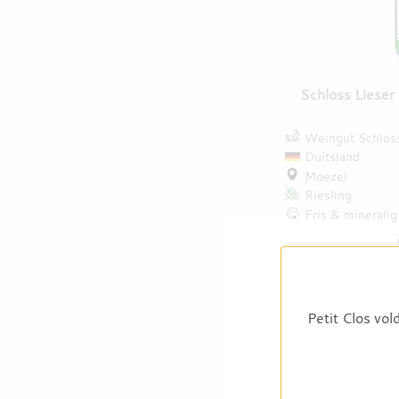
Schloss Lieser
Weingut Schloss
Duitsland
Moezel
Riesling
Fris & mineralig
Petit Clos vol