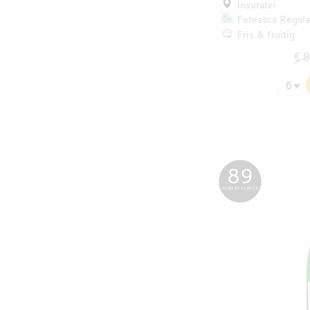
Insuratei
Feteasca Regala
Fris & fruitig
€ 8
89
ROBERT PARKER