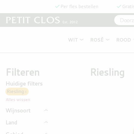
Per fles bestellen
Grati
WIT
ROSÉ
ROOD
Filteren
Riesling
Huidige filters
Riesling
x
Alles wissen
Wijnsoort
Dessert
1
Land
Mousserend
2
Duitsland
9
Wit
10