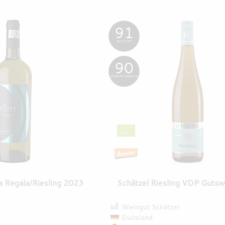
91
FALSTAFF
90
ROBERT PARKER
a Regala/Riesling 2023
Schätzel Riesling VDP Guts
Weingut Schätzel
Duitsland