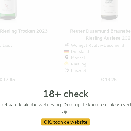
 Riesling Trocken 2023
Reuter Dusemund Brauneber
Riesling Auslese 20
 Lieser
Weingut Reuter-Dusemund
Duitsland
Moezel
Riesling
Friszoet
€ 17,95
€ 13,25
18+ check
doet aan de alcoholwetgeving. Door op de knop te drukken ver
zijn.
OK, toon de website