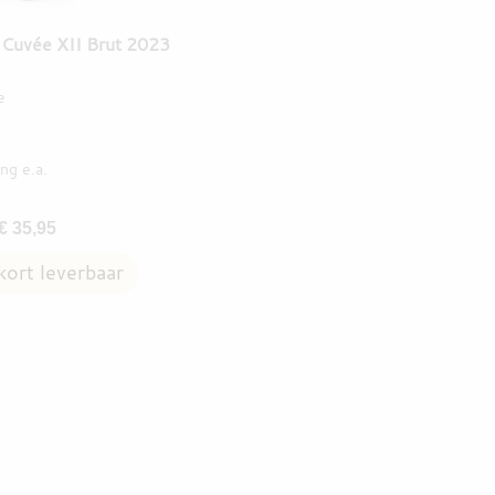
 Cuvée XII Brut 2023
e
ing
e.a.
€ 35,95